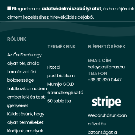
Elfogadom az
adatvédelmi szabályzatot
, és hozzájárulok
címem kezeléséhez hírlevélküldés céljából.
RÓLUNK
TERMÉKEINK
ELÉRHETŐSÉGEK
Az Ősi Forrás egy
EMAIL CÍM
olyan tér, ahol a
hello@osiforras.hu
Fitotal
természet ősi
TELEFON
postbiotikum
+36 30 830 0447
bölcsessége
Mumijo GOLD
találkozik a modern
étrend kiegészitő
ember lelki és testi
60 tabletta
igényeivel.
Küldetésünk, hogy
Webáruházunkban
olyan termékeket
a fizetés
kínáljunk, amelyek
biztonságát a