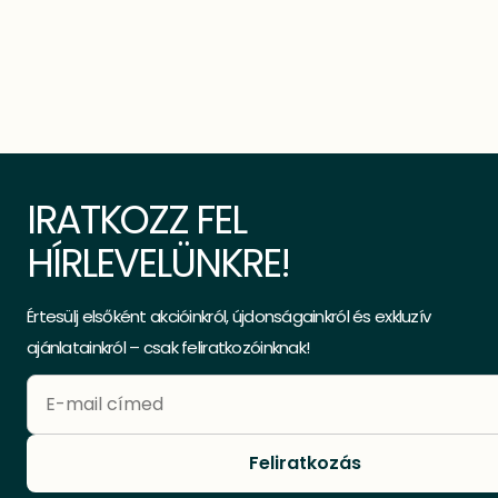
IRATKOZZ FEL
HÍRLEVELÜNKRE!
Értesülj elsőként akcióinkról, újdonságainkról és exkluzív
ajánlatainkról – csak feliratkozóinknak!
Feliratkozás