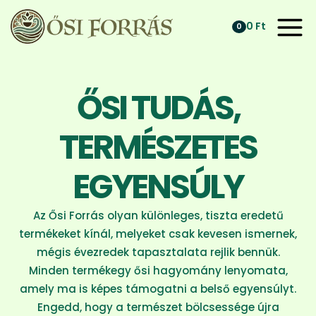
0
Ft
0
ŐSI TUDÁS,
TERMÉSZETES
EGYENSÚLY
Az Ősi Forrás olyan különleges, tiszta eredetű
termékeket kínál, melyeket csak kevesen ismernek,
mégis évezredek tapasztalata rejlik bennük.
Minden termékegy ősi hagyomány lenyomata,
amely ma is képes támogatni a belső egyensúlyt.
Engedd, hogy a természet bölcsessége újra