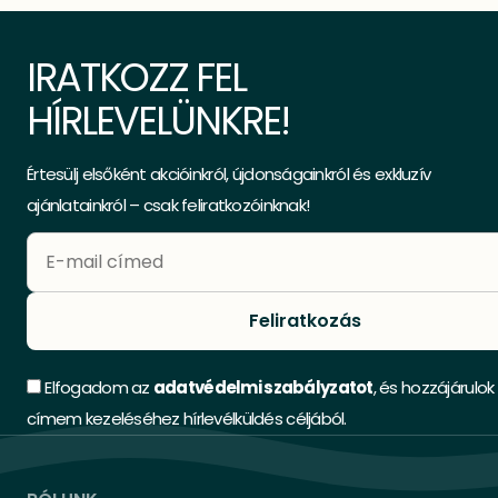
IRATKOZZ FEL
HÍRLEVELÜNKRE!
Értesülj elsőként akcióinkról, újdonságainkról és exkluzív
ajánlatainkról – csak feliratkozóinknak!
Feliratkozás
Elfogadom az
adatvédelmi szabályzatot
, és hozzájárulok
címem kezeléséhez hírlevélküldés céljából.