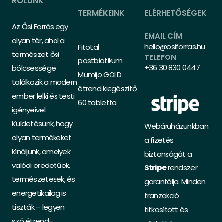
RÓLUNK
TERMÉKEINK
ELÉRHETŐSÉGEK
Az Ősi Forrás egy
EMAIL CÍM
olyan tér, ahol a
hello@osiforras.hu
Fitotal
természet ősi
TELEFON
postbiotikum
+36 30 830 0447
bölcsessége
Mumijo GOLD
találkozik a modern
étrend kiegészitő
ember lelki és testi
60 tabletta
igényeivel.
Küldetésünk, hogy
Webáruházunkban
olyan termékeket
a fizetés
kínáljunk, amelyek
biztonságát a
valódi eredetűek,
Stripe
rendszer
természetesek, és
garantálja. Minden
energetikailag is
tranzakció
tiszták – legyen
titkosított és
szó étrend-